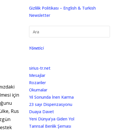
Gizlilik Politikası – English & Turkish
Newsletter
Yönetici
sirius-tr.net
Mesajlar
Rozariler
mızdaki
Okumalar
lmesi için
Yıl Sonunda İnen Karma
duğunu
23 sayı Dispenzasyonu
ülke, Rus
Duaya Davet
üzgün
Yeni Dünya’ya Giden Yol
Tanrısal Benlik Şeması
destek