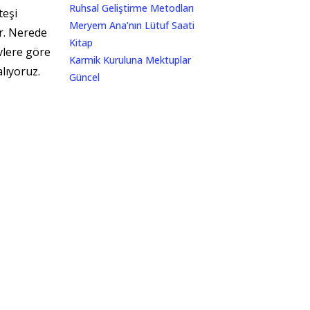
Ruhsal Geliştirme Metodları
teşi
Meryem Ana’nın Lütuf Saati
ir. Nerede
Kitap
vlere göre
Karmik Kuruluna Mektuplar
alıyoruz.
Güncel
Sirius İletişim
elirli bir
mak ve
e bu
rkes,
Gizlilik Politikası – English & Turkish
lerle teke
Newsletter
rla teke
sanlar,
M U T L U Y I L L A R
ANLIK DUYURULAR İÇİN KULLANILACAK
lefet eden
ALAN
ki bütün