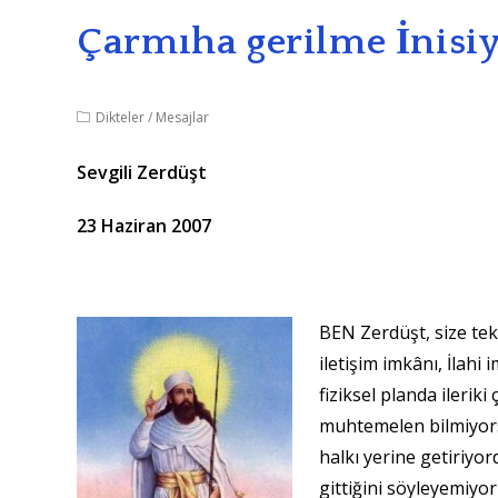
Çarmıha gerilme İnisiy
Dikteler
/
Mesajlar
Sevgili Zerdüşt
23 Haziran 2007
BEN Zerdüşt, size tek
iletişim imkânı, İlah
fiziksel planda ileri
muhtemelen bilmiyors
halkı yerine getiriyo
gittiğini söyleyemiyo