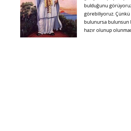
bulduğunu görüyoruz.
görebiliyoruz. Çünkü 
bulunursa bulunsun he
hazır olunup olunmadığ
Diğer yandan, Elçimiz aynı zamanda çarmıha Gerilme
bilinç seviyesine ulaşan her insan geçiyor. Bu sı
biraz ondan bahsetmek istiyorum, çünkü her birini
testten geçmek zorunda kalacaktır. Bu, Yol’un doğa
sevgili İsa’nın Golgota’da çarmıhını taşırken ve on
tek kalmak zorundadır. Bu sınamayı size anlatmak i
tek kalıyorsunuz. Sizi hiç kimsenin anlamadığı şartl
olup biteni anlayabilecek kapasitede değillerdir.
Gerçekleşen ise şudur. Çarmıha gerilme İnisiyasyon
güçler, sınamadan geçen kişinin çevresindeki her in