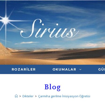
ROZARILER
OKUMALAR
GÜ
Blog
>
Dikteler
>
Çarmıha gerilme İnisiyasyon Öğretisi