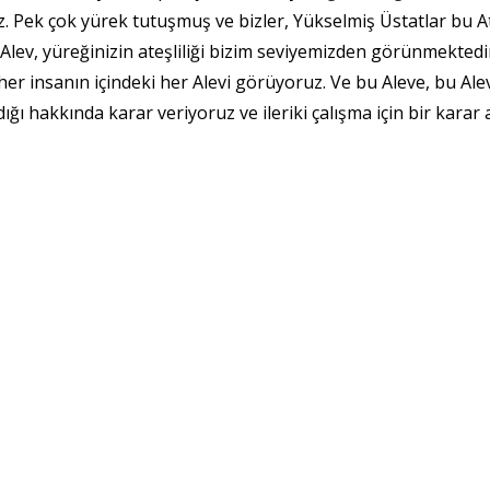
 Pek çok yürek tutuşmuş ve bizler, Yükselmiş Üstatlar bu A
Alev, yüreğinizin ateşliliği bizim seviyemizden görünmekted
r insanın içindeki her Alevi görüyoruz. Ve bu Aleve, bu Ale
ı hakkında karar veriyoruz ve ileriki çalışma için bir karar 
 testi dediğimiz çok zor bir sınamadan geçti. Bu sınamadan b
nama, Yol’un doğal bir bölümüdür. Bu sınamanın üzerinde dur
z bu yaşamda olmasa bile bir sonraki yaşamlardan birisind
l bir bölümüdür. Bu bölüm şununla ilgilidir, oraya ulaşan he
dan sonra çarmıha Gerildiği zaman geçtiği sınamalarla ve test
stiyorum. Yol’un bu noktasına her geldiğinizde, bu sınamala
arda ileriye devam etmek zorundasınız. Kitle bilincine tabi in
una ulaşan bir insanın titreşimleri öyle artıyor ki bize muha
san aracılığıyla [size karşı] hareket etmeye başlıyorlar. San