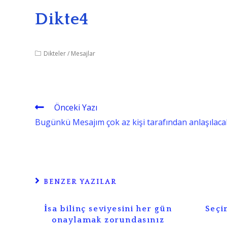
Dikte4
Dikteler
/
Mesajlar
Önceki Yazı
Okumaya
Bugünkü Mesajım çok az kişi tarafından anlaşılaca
devam
edin
BENZER YAZILAR
İsa bilinç seviyesini her gün
Seçi
onaylamak zorundasınız