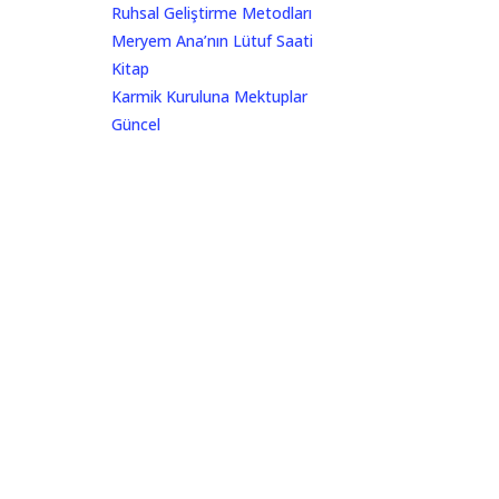
Ruhsal Geliştirme Metodları
Meryem Ana’nın Lütuf Saati
Kitap
Karmik Kuruluna Mektuplar
Güncel
Sirius İletişim
Gizlilik Politikası – English & Turkish
Newsletter
M U T L U Y I L L A R
ANLIK DUYURULAR İÇİN KULLANILACAK
ALAN