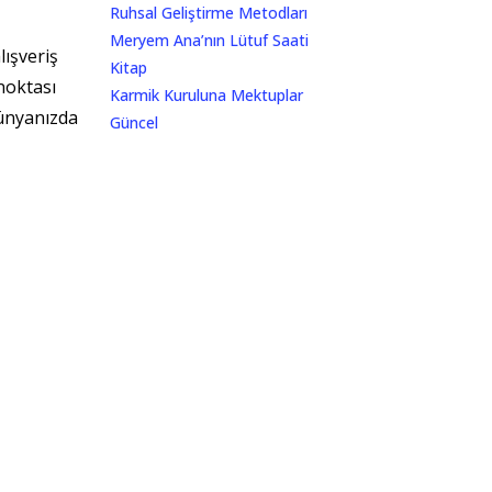
Ruhsal Geliştirme Metodları
Meryem Ana’nın Lütuf Saati
lışveriş
Kitap
noktası
Karmik Kuruluna Mektuplar
dünyanızda
Güncel
ân
Sirius İletişim
e orada
Gizlilik Politikası – English & Turkish
Newsletter
kilde
M U T L U Y I L L A R
sajlarımızı
ANLIK DUYURULAR İÇİN KULLANILACAK
ALAN
 ve