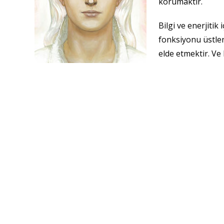
korumaktır.
Bilgi ve enerjitik
fonksiyonu üstlen
elde etmektir. Ve
varlığımızı pekiş
veriyoruz. Ve birinin yapabildiği bir şeyi er ya da g
Sizden beklediğimiz şey, dünyalar arasında nokta
bulunmak, bu bedenlenmede olmasa bile bir sonr
Elçilik görevi olağanüstü ve tapınması gerektiren bir
hizmet edilmesine imkân vermektedir.
Elçilik Pelerini, alanın titreşimlerinin değişmesini
verme imkânına sahip oluyoruz.
Her birinizin böyle bir nokta olabileceği konusunda