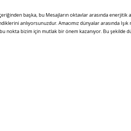
 içeriğinden başka, bu Mesajların oktavlar arasında enerjitik a
diklerini anlıyorsunuzdur. Amacımız dünyalar arasında Işık 
 bu nokta bizim için mutlak bir önem kazanıyor. Bu şekilde 
tiriyor ve bedenlenmiş Elçinin oktavlarımıza ulaşması için imk
eç herkes yapabilecektir.
 olmak ve orada bulunmak. Dünyalar arasında nokta olmak v
aki bedenlenmenizde ona ulaşmanız gerekmektedir.
 makam değildir, Elçilik Pelerini Tanrı’ya daha kaliteli bir şe
 sağlıyor ve bizler bulunma ve dünyaların birleştiği noktada Me
 bir düşünsün. Ve aslında bütün bunlar seçiminizi, isteğinizi