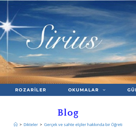
ROZARILER
OKUMALAR
GÜ
Blog
>
Dikteler
>
Gerçek ve sahte elçiler hakkında bir Öğreti