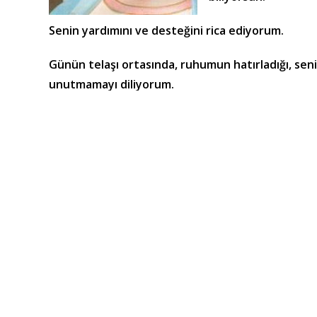
Senin yardımını ve desteğini rica ediyorum.
Günün telaşı ortasında, ruhumun hatırladığı, sen
unutmamayı diliyorum.
Seninle olan kopmaz bağım yaşamda beni destekl
hatırlamama yardım etsin. Amin.**
Rahmân ve Rahîm olan Allah’ın adıyla. Amin!
1. Sizler yalnızca fiziksel bedeninizle değil ruhlarını
doldurmaktadırlar. Ruhlar acı çekmektedirler. Pek ç
arınmaktadır. Ruh canlı olduğu müddetçe kişinin yaş
Ey Meryem! Allah seni seçti. Seni tertemiz yaptı 
2. Ruhlarınız yardıma muhtaçtırlar. Ve ruhlarınıza ya