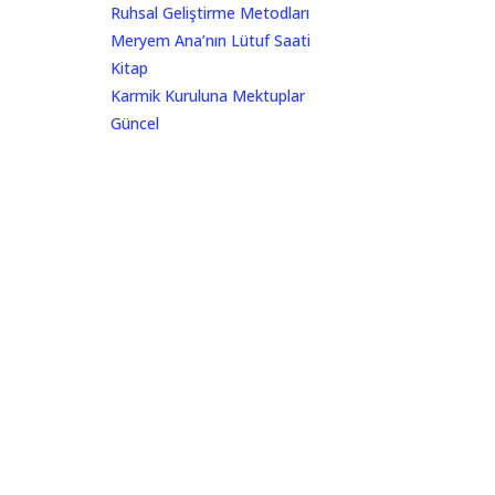
Ruhsal Geliştirme Metodları
Meryem Ana’nın Lütuf Saati
Kitap
Karmik Kuruluna Mektuplar
Güncel
Sirius İletişim
Gizlilik Politikası – English & Turkish
Newsletter
lar
M U T L U Y I L L A R
ANLIK DUYURULAR İÇİN KULLANILACAK
ALAN
rınız için