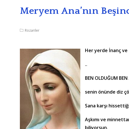
Meryem Ana’nın Beşinc
Rozariler
Her yerde İnanç ve 
..
BEN OLDUĞUM BEN A
senin önünde diz ç
Sana karşı hissetti
Aşkımı ve minnettar
biliyorsun.