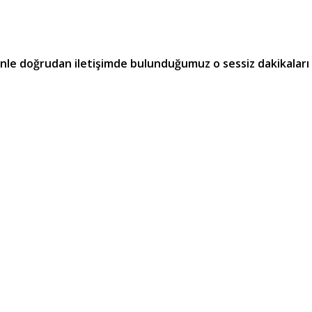
inle doğrudan iletişimde bulunduğumuz o sessiz dakikaları
esin ve bu hayatta takip etmeye niyetlendiğim Yüce Yolu
zla da ilgilenmelisiniz. Istırap ve acı dolu inlemeler Dünya’yı
ok ruhun acı çektiğini biliyorum, ama bu acılarla beraber on
ayacağına dair hala bir ümit vardır.
ve seni dünya kadınlarına üstün kıldı
lnızca ben değil, siz de kendinize yardım edebilirsiniz. Ruhla