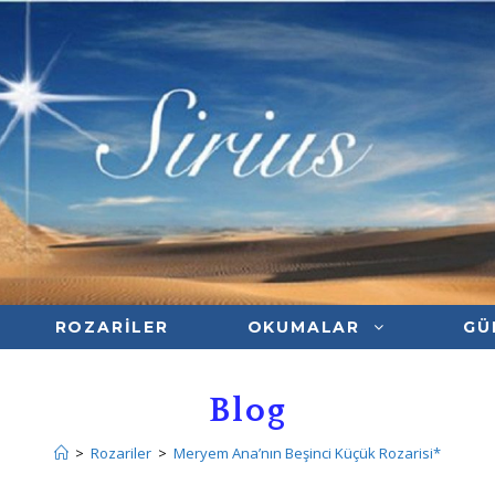
ROZARILER
OKUMALAR
GÜ
Blog
>
Rozariler
>
Meryem Ana’nın Beşinci Küçük Rozarisi*