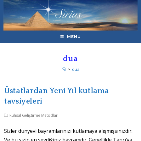
MENU
dua
>
dua
Üstatlardan Yeni Yıl kutlama
tavsiyeleri
Ruhsal Geliştirme Metodları
Sizler dünyevi bayramlarınızı kutlamaya alışmışsınızdır.
Ve bu sizin en sevdiğiniz bayramdır. Genellikle Tanrı’ya