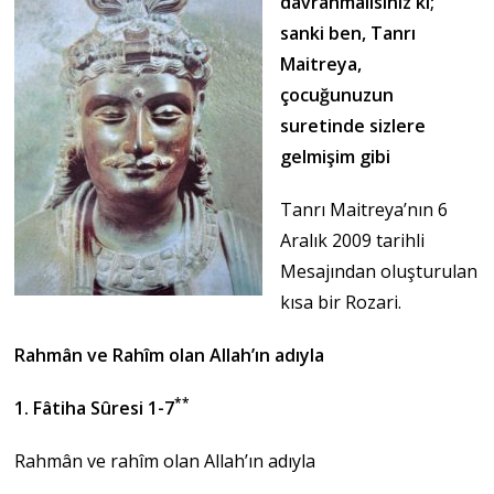
davranmalısınız ki;
sanki ben, Tanrı
Maitreya,
çocuğunuzun
suretinde sizlere
gelmişim gibi
Tanrı Maitreya’nın 6
Aralık 2009 tarihli
Mesajından oluşturulan
kısa bir Rozari.
Rahmân ve Rahîm olan Allah’ın adıyla
**
1. Fâtiha Sûresi 1-7
Rahmân ve rahîm olan Allah’ın adıyla